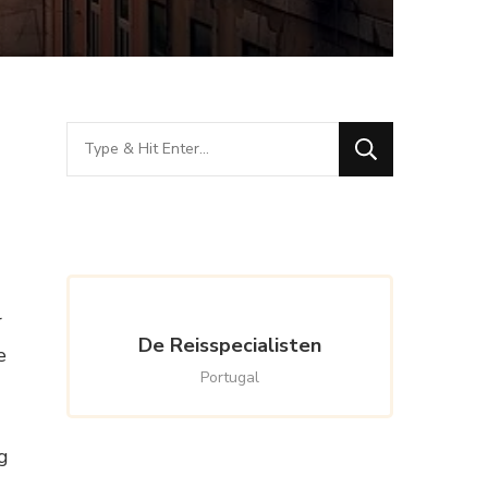
Looking
for
Something?
r
De Reisspecialisten
e
Portugal
g