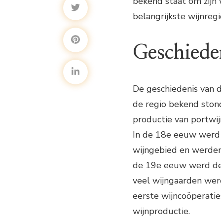
bekend staat om zijn
belangrijkste wijnregi
Geschiede
De geschiedenis van d
de regio bekend ston
productie van portwi
In de 18e eeuw werd d
wijngebied en werden 
de 19e eeuw werd de 
veel wijngaarden werd
eerste wijncoöperaties
wijnproductie.