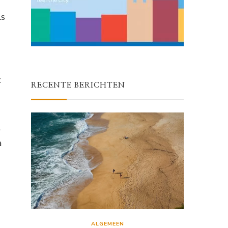
ls
t
RECENTE BERICHTEN
l
a
ALGEMEEN