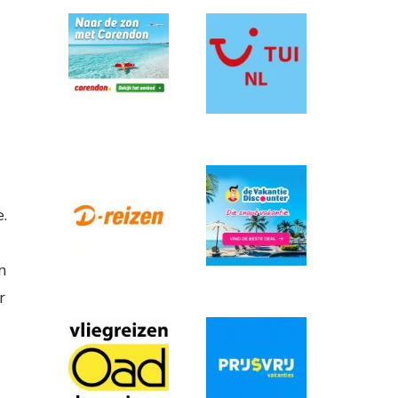
.
n
r