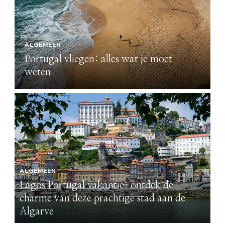
ALGEMEEN
Portugal vliegen: alles wat je moet
P
weten
ALGEMEEN
AL
Lagos Portugal vakantie: ontdek de
La
charme van deze prachtige stad aan de
ch
Algarve
A