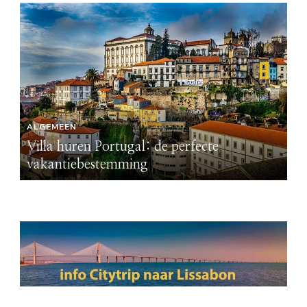
ALGEMEEN
AL
Villa huren Portugal: de perfecte
Vi
vakantiebestemming
v