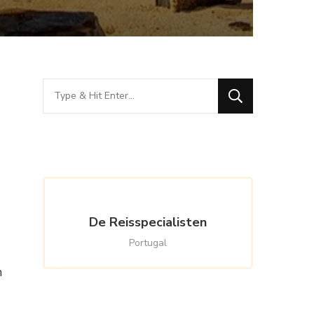
Looking
for
Something?
De Reisspecialisten
Portugal
n