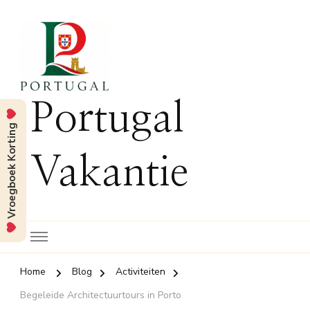
Portugal
Vroegboek Korting
Vakantie
Home
Blog
Activiteiten
Begeleide Architectuurtours in Porto