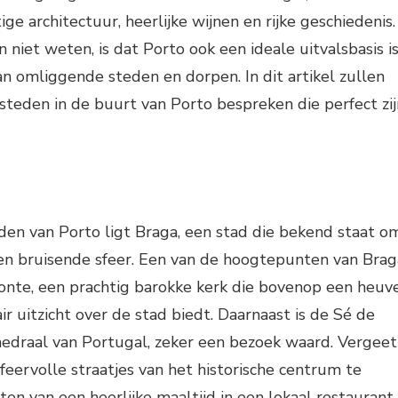
ge architectuur, heerlijke wijnen en rijke geschiedenis.
niet weten, is dat Porto ook een ideale uitvalsbasis i
n omliggende steden en dorpen. In dit artikel zullen
steden in de buurt van Porto bespreken die perfect zij
jden van Porto ligt Braga, een stad die bekend staat o
 en bruisende sfeer. Een van de hoogtepunten van Brag
onte, een prachtig barokke kerk die bovenop een heuv
ir uitzicht over de stad biedt. Daarnaast is de Sé de
hedraal van Portugal, zeker een bezoek waard. Vergeet
feervolle straatjes van het historische centrum te
en van een heerlijke maaltijd in een lokaal restaurant.