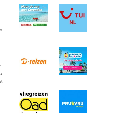
s
n
m
a
el