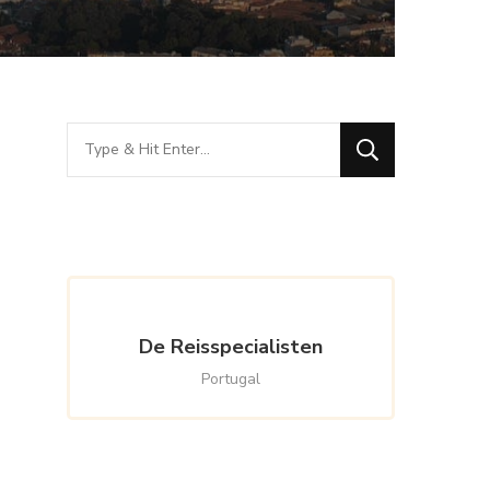
Looking
for
Something?
De Reisspecialisten
Portugal