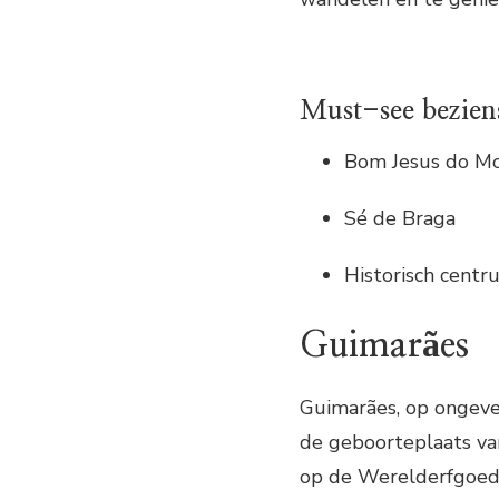
Must-see bezien
Bom Jesus do M
Sé de Braga
Historisch centr
Guimarães
Guimarães, op ongeve
de geboorteplaats van
op de Werelderfgoedl