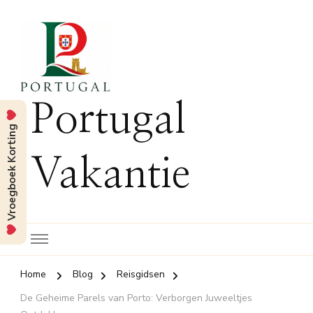
Portugal
Vroegboek Korting
Vakantie
Home
Blog
Reisgidsen
De Geheime Parels van Porto: Verborgen Juweeltjes