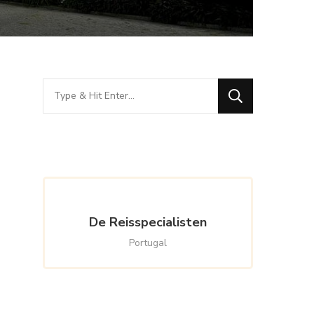
Looking
for
Something?
De Reisspecialisten
Portugal