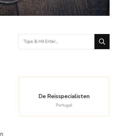
Looking
for
Something?
De Reisspecialisten
Portugal
en