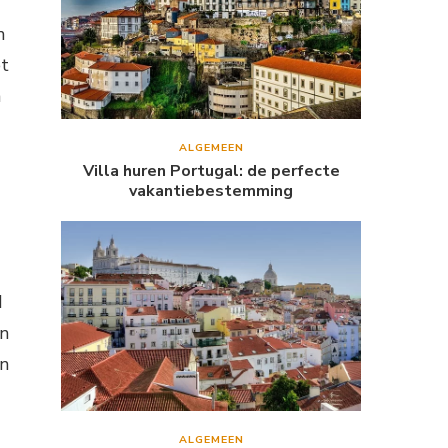
n
et
n
ALGEMEEN
Villa huren Portugal: de perfecte
vakantiebestemming
d
en
en
ALGEMEEN