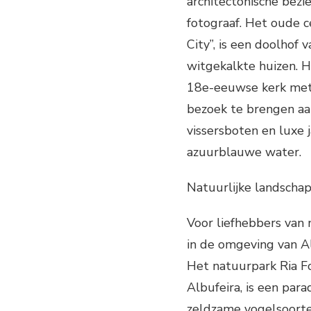
architectonische bezi
fotograaf. Het oude 
City”, is een doolhof 
witgekalkte huizen. H
18e-eeuwse kerk met 
bezoek te brengen aan
vissersboten en luxe 
azuurblauwe water.
Natuurlijke landscha
Voor liefhebbers van 
in de omgeving van Al
Het natuurpark Ria F
Albufeira, is een par
zeldzame vogelsoorte