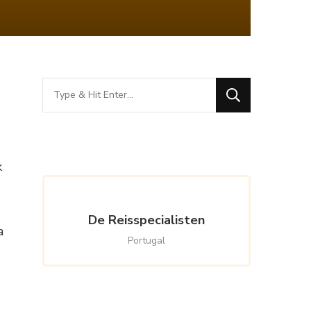
Looking
for
Something?
k
De Reisspecialisten
a
Portugal