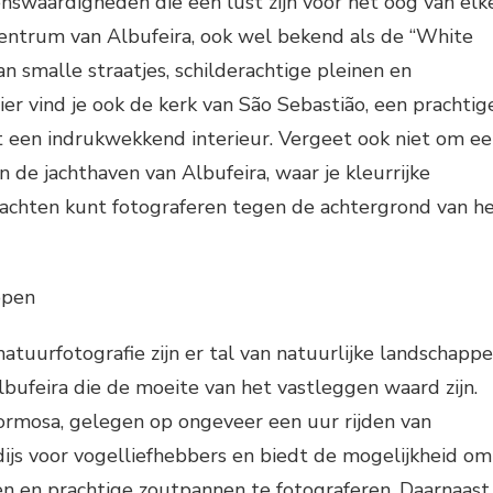
enswaardigheden die een lust zijn voor het oog van elk
centrum van Albufeira, ook wel bekend als de “White
van smalle straatjes, schilderachtige pleinen en
ier vind je ook de kerk van São Sebastião, een prachtig
een indrukwekkend interieur. Vergeet ook niet om e
 de jachthaven van Albufeira, waar je kleurrijke
jachten kunt fotograferen tegen de achtergrond van h
ppen
natuurfotografie zijn er tal van natuurlijke landschapp
bufeira die de moeite van het vastleggen waard zijn.
ormosa, gelegen op ongeveer een uur rijden van
adijs voor vogelliefhebbers en biedt de mogelijkheid om
n en prachtige zoutpannen te fotograferen. Daarnaast