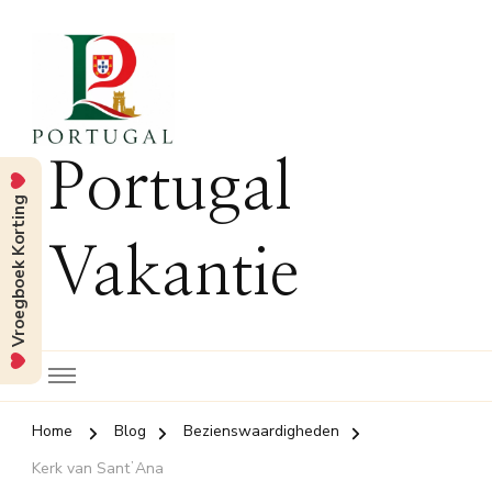
Portugal
Vroegboek Korting
Vakantie
Home
Blog
Bezienswaardigheden
Kerk van SantʼAna