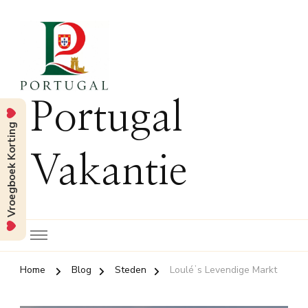
Portugal
Vroegboek Korting
Vakantie
Home
Blog
Steden
Louléʼs Levendige Markt