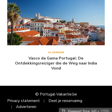
ALGEMEEN
Vasco da Gama Portugal: De
Ontdekkingsreiziger die de Weg naar India
Vond
© Portugal-Vakantie.be
Privacy statement
Deel je reiservaring
Adverteren
Viewport Size:
448 x 12555