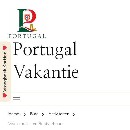
Portugal
Vroegboek Korting
Vakantie
Home
Blog
Activiteiten
Visexcursies en Bootverhuur