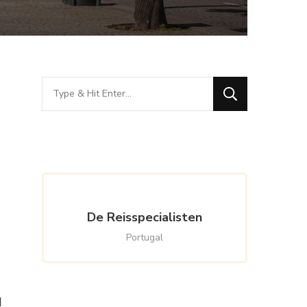
Looking
for
Something?
De Reisspecialisten
Portugal
d