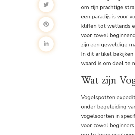
om zijn prachtige str
een paradijs is voor v
kliffen tot wetlands 
voor zowel beginnend
zijn een geweldige m
In dit artikel bekijk
waard is om deel te n
Wat zijn Vog
Vogelspotten expediti
onder begeleiding van
vogelsoorten in speci
voor zowel beginners
om te leren over voge