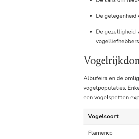
De kans om nieu
De gelegenheid 
De gezelligheid 
vogelliefhebbers
Vogelrijkdom
Albufeira en de omli
vogelpopulaties. Enk
een vogelspotten exped
Vogelsoort
Fla­men­co