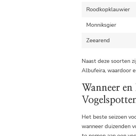
Rood­kop­klauwier
Mon­niks­gier
Zee­arend
Naast deze soorten zi
Albufeira, waardoor e
Wanneer en 
Vogelspotten
Het beste seizoen voo
wanneer duizenden vo
te nemen aan een voge