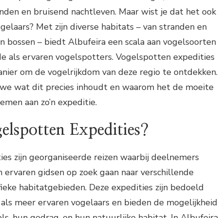
anden en bruisend nachtleven. Maar wist je dat het ook
ogelaars? Met zijn diverse habitats – van stranden en
en bossen – biedt Albufeira een scala aan vogelsoorten
e als ervaren vogelspotters. Vogelspotten expedities
anier om de vogelrijkdom van deze regio te ontdekken.
en we wat dit precies inhoudt en waarom het de moeite
emen aan zo’n expeditie.
elspotten Expedities?
es zijn georganiseerde reizen waarbij deelnemers
 ervaren gidsen op zoek gaan naar verschillende
fieke habitatgebieden. Deze expedities zijn bedoeld
 als meer ervaren vogelaars en bieden de mogelijkheid
ls, hun gedrag, en hun natuurlijke habitat. In Albufeira