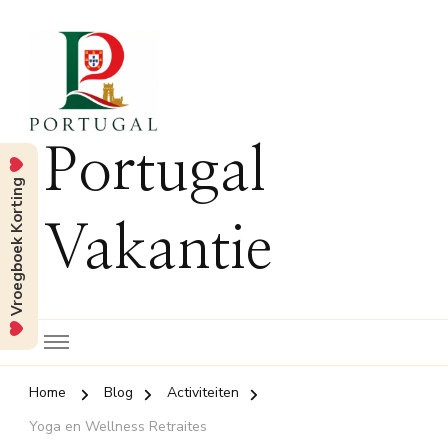
Portugal
Vroegboek Korting
Vakantie
Home
Blog
Activiteiten
Yoga en Wellness Retraites