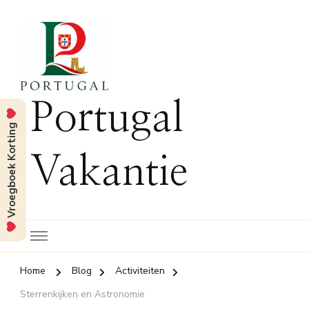
Portugal
Vroegboek Korting
Vakantie
Home
Blog
Activiteiten
Sterrenkijken en Astronomie