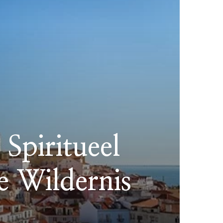
Spiritueel
e Wildernis