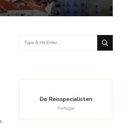
Looking
for
Something?
De Reisspecialisten
Portugal
n