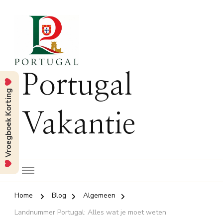
Portugal
Vroegboek Korting
Vakantie
Home
Blog
Algemeen
Landnummer Portugal: Alles wat je moet weten