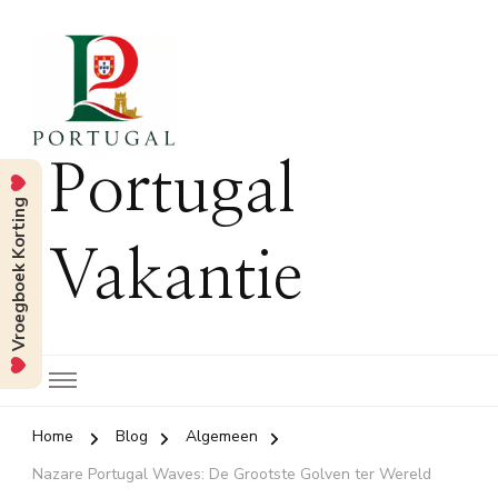
Portugal
Vroegboek Korting
Vakantie
Home
Blog
Algemeen
Nazare Portugal Waves: De Grootste Golven ter Wereld