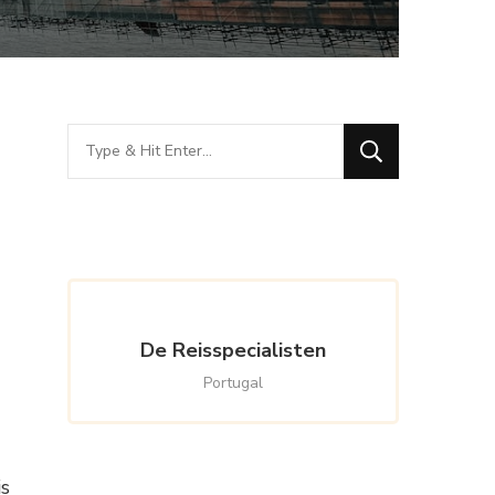
Looking
for
Something?
De Reisspecialisten
Portugal
is