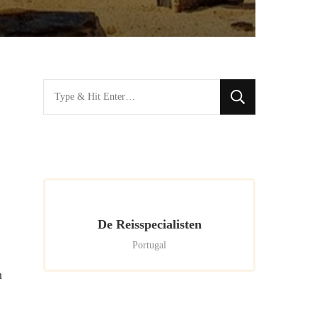
Looking
for
Something?
De Reisspecialisten
Portugal
n