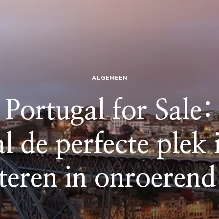
ALGEMEEN
 Portugal for Sal
l de perfecte plek 
steren in onroerend