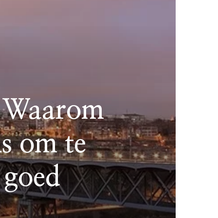
e: Waarom
is om te
 goed