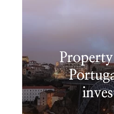
Property
Portuga
inve