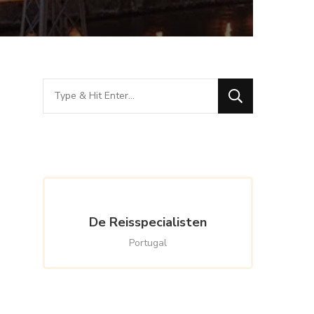
Looking
for
Something?
De Reisspecialisten
Portugal