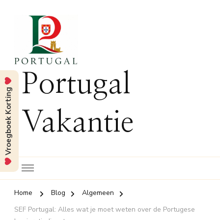
Portugal
Vroegboek Korting
Vakantie
Home
Blog
Algemeen
SEF Portugal: Alles wat je moet weten over de Portugese