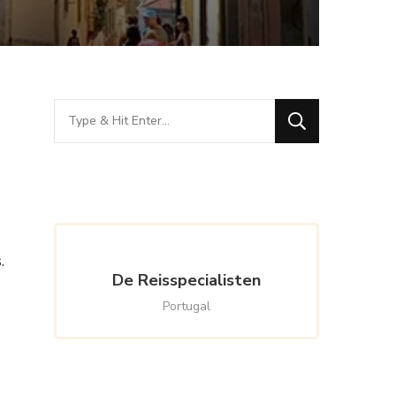
Looking
for
Something?
.
De Reisspecialisten
Portugal