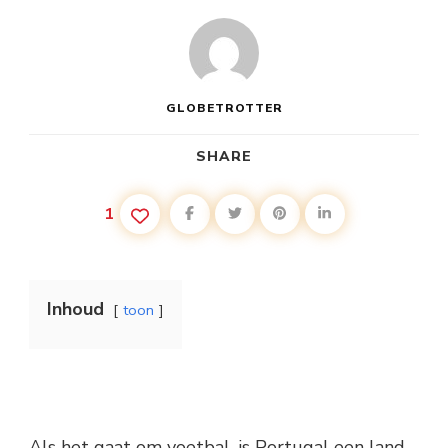
GLOBETROTTER
SHARE
1
Inhoud
toon
Als het gaat om voetbal, is Portugal een land