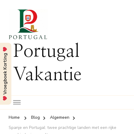
Portugal
Vroegboek Korting
Vakantie
Home
Blog
Algemeen
Spanje en Portugal: twee prachtige landen met een rijke