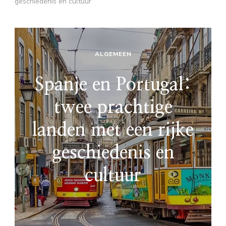
geschiedenis en cultuur
ALGEMEEN
Spanje en Portugal:
twee prachtige
landen met een rijke
geschiedenis en
cultuur