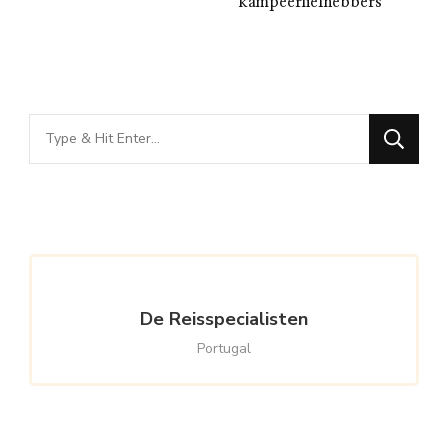
kampeerliefhebbers
Looking
for
Something?
De Reisspecialisten
Portugal