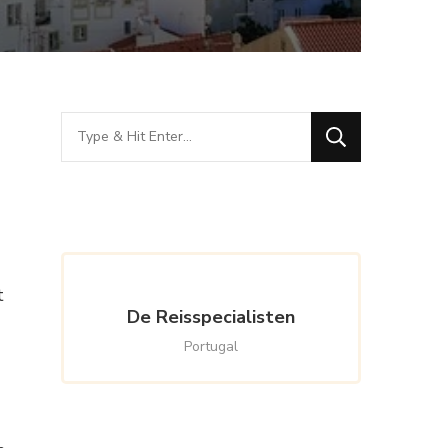
Looking
for
Something?
t
De Reisspecialisten
Portugal