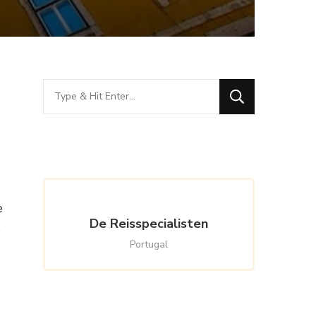
Looking
for
Something?
e
De Reisspecialisten
e
Portugal