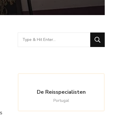
Looking
for
Something?
De Reisspecialisten
Portugal
s