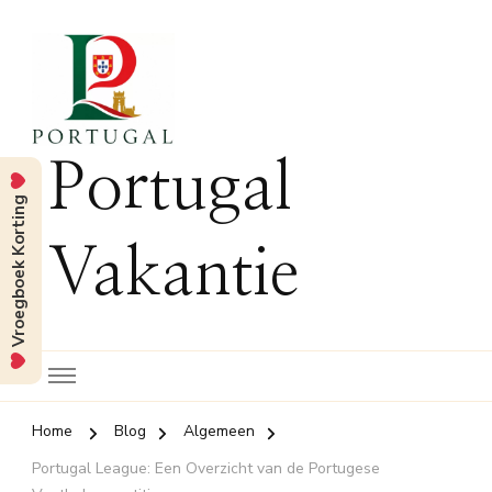
Portugal
Vroegboek Korting
Vakantie
Home
Blog
Algemeen
Portugal League: Een Overzicht van de Portugese