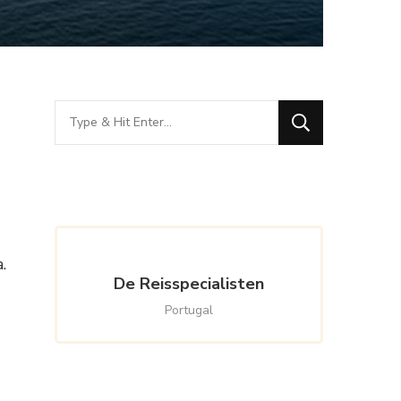
Looking
for
Something?
.
De Reisspecialisten
Portugal