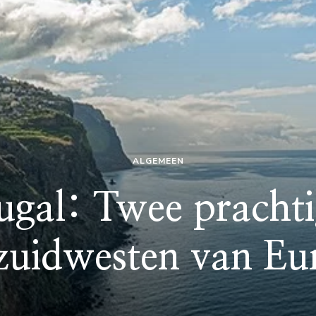
ALGEMEEN
ugal: Twee prachti
 zuidwesten van Eu