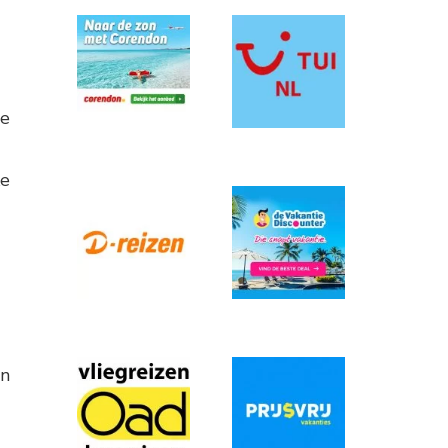
je
ke
an