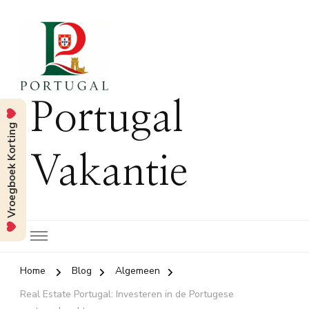
Portugal
Vroegboek Korting
Vakantie
Home
Blog
Algemeen
Real Estate Portugal: Investeren in de Portugese