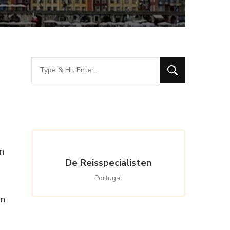
Looking
for
Something?
n
De Reisspecialisten
Portugal
en