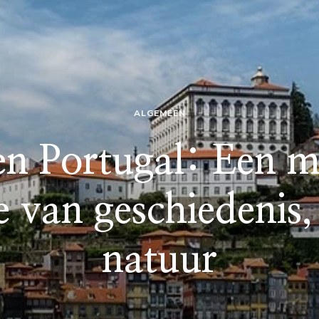
ALGEMEEN
en Portugal: Een 
 van geschiedenis,
natuur