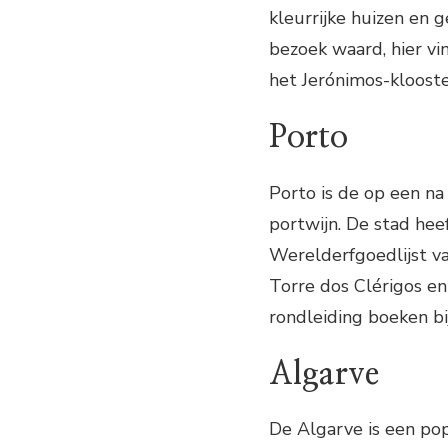
kleurrijke huizen en g
bezoek waard, hier v
het Jerónimos-klooste
Porto
Porto is de op een n
portwijn. De stad hee
Werelderfgoedlijst v
Torre dos Clérigos e
rondleiding boeken bi
Algarve
De Algarve is een po