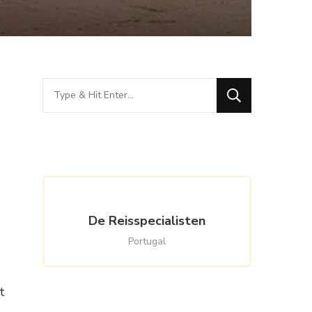
Looking
for
Something?
De Reisspecialisten
Portugal
t