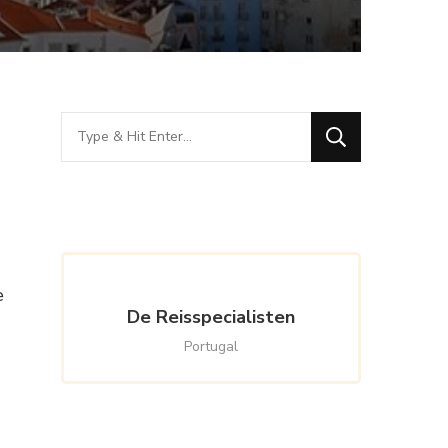
Looking
for
Something?
e
De Reisspecialisten
Portugal