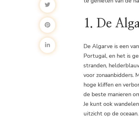
te genieten van de na
1. De Alg
De Algarve is een va
Portugal, en het is g
stranden, helderblau
voor zonaanbidders. 
hoge kliffen en verbo
de beste manieren om
Je kunt ook wandelen
uitzicht op de oceaan.