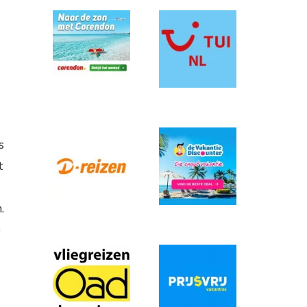
s
t
.
e