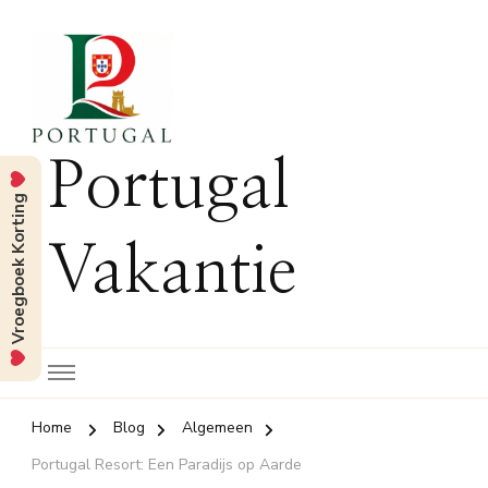
Portugal
Vroegboek Korting
Vakantie
Home
Blog
Algemeen
Portugal Resort: Een Paradijs op Aarde