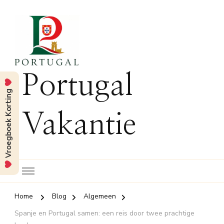
Portugal
Vroegboek Korting
Vakantie
Home
Blog
Algemeen
Spanje en Portugal samen: een reis door twee prachtige