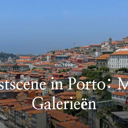
CULTUUR
tscene in Porto: 
Galerieën