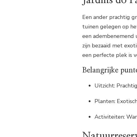
Een ander prachtig gro
tuinen gelegen op het
een adembenemend uit
zijn bezaaid met exot
een perfecte plek is 
Belangrijke punt
Uitzicht: Prachti
Planten: Exotis
Activiteiten: Wa
Natuurreserv