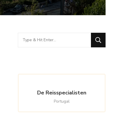
Looking
for
Something?
De Reisspecialisten
Portugal