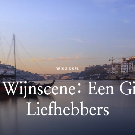
REISGIDSEN
 Wijnscene: Een G
Liefhebbers