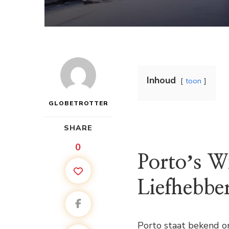
Inhoud
toon
GLOBETROTTER
SHARE
0
Portoʼs W
Liefhebbe
Porto staat bekend om