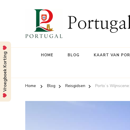
Portuga
Vroegboek Korting
HOME
BLOG
KAART VAN PO
Home
Blog
Reisgidsen
Portoʼs Wijnscene: