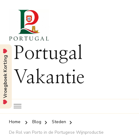
Portugal
Vroegboek Korting
Vakantie
Home
Blog
Steden
De Rol van Porto in de Portugese Wijnproductie