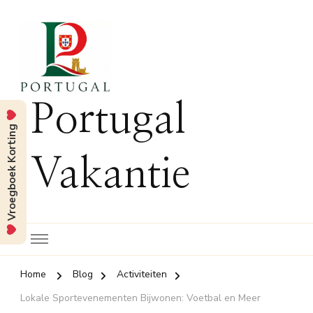
Portugal
Vroegboek Korting
Vakantie
Home
Blog
Activiteiten
Lokale Sportevenementen Bijwonen: Voetbal en Meer