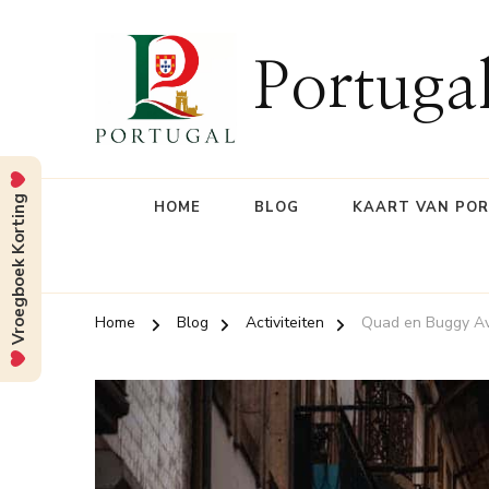
Portuga
Vroegboek Korting
HOME
BLOG
KAART VAN PO
Home
Blog
Activiteiten
Quad en Buggy A