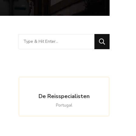
Looking
for
Something?
De Reisspecialisten
Portugal