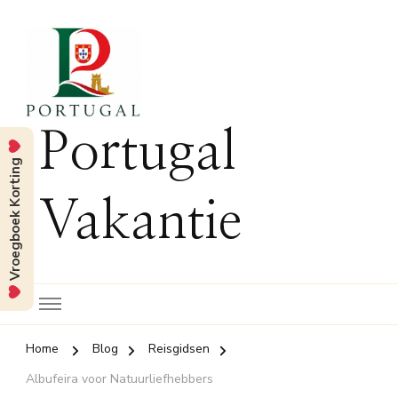
Portugal
Vroegboek Korting
Vakantie
Home
Blog
Reisgidsen
Albufeira voor Natuurliefhebbers