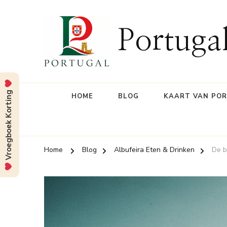
Portuga
Vroegboek Korting
HOME
BLOG
KAART VAN PO
Home
Blog
Albufeira Eten & Drinken
De b