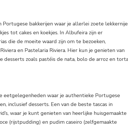
ch Portugese bakkerijen waar je allerlei zoete lekkernij
jes tot cakes en koekjes. In Albufeira zijn er
rias die de moeite waard zijn om te bezoeken,
iviera en Pastelaria Riviera. Hier kun je genieten van
e desserts zoals pastéis de nata, bolo de arroz en tort
nele eetgelegenheden waar je authentieke Portugese
n, inclusief desserts. Een van de beste tascas in
vid’s, waar je kunt genieten van heerlijke huisgemaakte
doce (rijstpudding) en pudim caseiro (zelfgemaakte