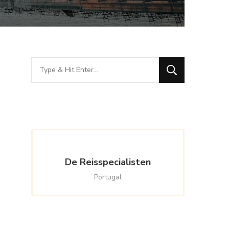
Looking
for
Something?
De Reisspecialisten
Portugal