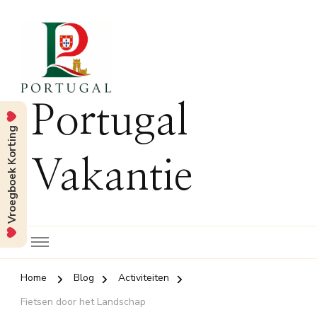
Portugal
Vroegboek Korting
Vakantie
Home
Blog
Activiteiten
Fietsen door het Landschap