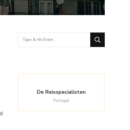
Looking
for
Something?
De Reisspecialisten
Portugal
nd