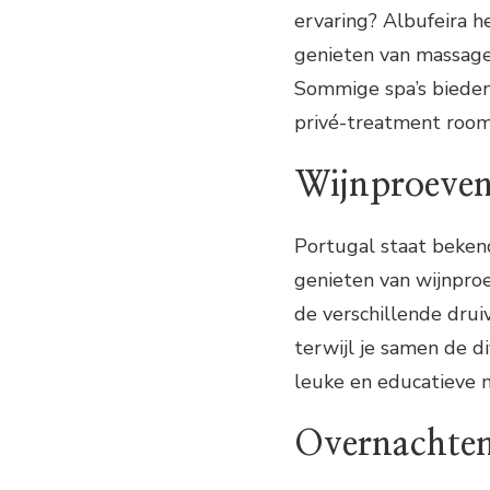
ervaring? Albufeira h
genieten van massage
Sommige spa’s bieden 
privé-treatment roo
Wijnproeve
Portugal staat bekend
genieten van wijnproe
de verschillende drui
terwijl je samen de d
leuke en educatieve 
Overnachten