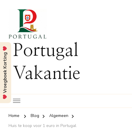
Portugal
Vroegboek Korting
Vakantie
Home
Blog
Algemeen
Huis te koop voor 1 euro in Portugal