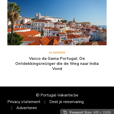
ALGEMEEN
Vasco da Gama Portugal: De
Ontdekkingsreiziger die de Weg naar India
Vond
© Portugal-Vakantie.be
Privacy statement
Deel je reiservaring
Adverteren
Viewport Size:
448 x 11656