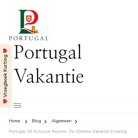
Portugal
Vroegboek Korting
Vakantie
Home
Blog
Algemeen
Portugal All Inclusive Resorts: De Ultieme Vakantie Ervaring