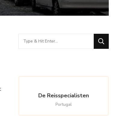
Looking
for
Something?
t
De Reisspecialisten
Portugal