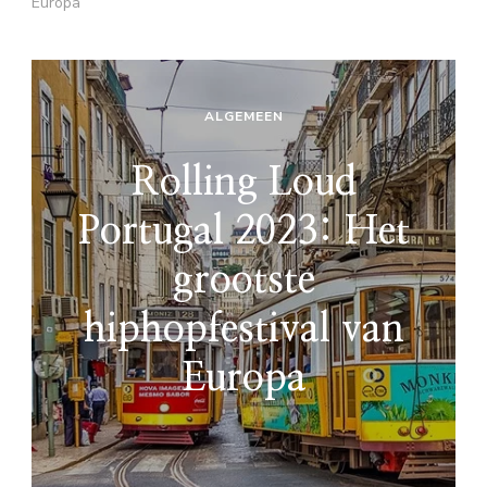
Europa
ALGEMEEN
Rolling Loud
Portugal 2023: Het
grootste
hiphopfestival van
Europa